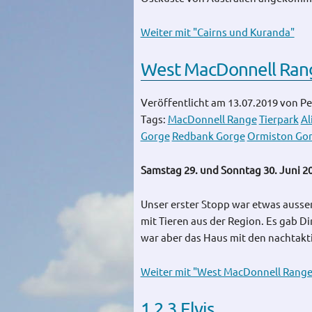
Weiter mit "Cairns und Kuranda"
West MacDonnell Ran
Veröffentlicht am 13.07.2019
von Pe
Tags:
MacDonnell Range
Tierpark
Al
Gorge
Redbank Gorge
Ormiston Go
Samstag 29. und Sonntag 30. Juni 2
Unser erster Stopp war etwas ausserh
mit Tieren aus der Region. Es gab D
war aber das Haus mit den nachtakti
Weiter mit "West MacDonnell Range
1,2,3 Elvis