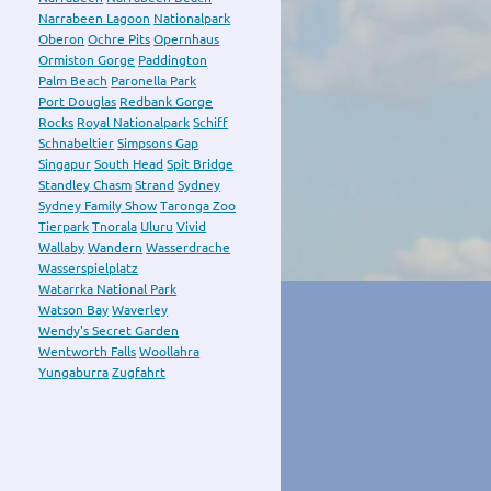
Narrabeen Lagoon
Nationalpark
Oberon
Ochre Pits
Opernhaus
Ormiston Gorge
Paddington
Palm Beach
Paronella Park
Port Douglas
Redbank Gorge
Rocks
Royal Nationalpark
Schiff
Schnabeltier
Simpsons Gap
Singapur
South Head
Spit Bridge
Standley Chasm
Strand
Sydney
Sydney Family Show
Taronga Zoo
Tierpark
Tnorala
Uluru
Vivid
Wallaby
Wandern
Wasserdrache
Wasserspielplatz
Watarrka National Park
Watson Bay
Waverley
Wendy's Secret Garden
Wentworth Falls
Woollahra
Yungaburra
Zugfahrt