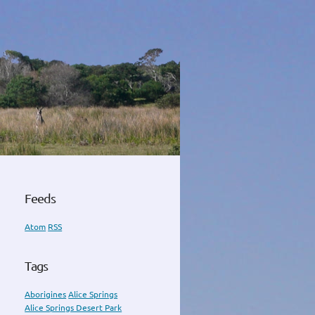
Feeds
Atom
RSS
Tags
Aborigines
Alice Springs
Alice Springs Desert Park