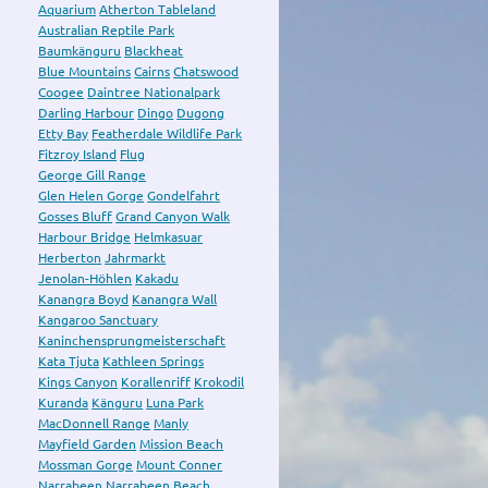
Aquarium
Atherton Tableland
Australian Reptile Park
Baumkänguru
Blackheat
Blue Mountains
Cairns
Chatswood
Coogee
Daintree Nationalpark
Darling Harbour
Dingo
Dugong
Etty Bay
Featherdale Wildlife Park
Fitzroy Island
Flug
George Gill Range
Glen Helen Gorge
Gondelfahrt
Gosses Bluff
Grand Canyon Walk
Harbour Bridge
Helmkasuar
Herberton
Jahrmarkt
Jenolan-Höhlen
Kakadu
Kanangra Boyd
Kanangra Wall
Kangaroo Sanctuary
Kaninchensprungmeisterschaft
Kata Tjuta
Kathleen Springs
Kings Canyon
Korallenriff
Krokodil
Kuranda
Känguru
Luna Park
MacDonnell Range
Manly
Mayfield Garden
Mission Beach
Mossman Gorge
Mount Conner
Narrabeen
Narrabeen Beach