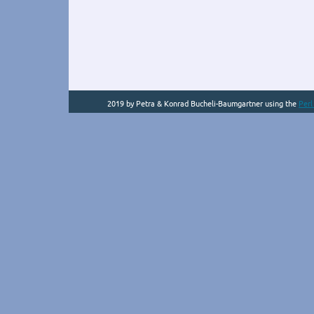
2019 by Petra & Konrad Bucheli-Baumgartner using the
Per